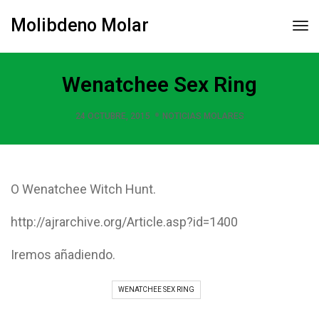
Molibdeno Molar
Tog
Nav
Wenatchee Sex Ring
24 OCTUBRE, 2015
NOTICIAS MOLARES
O Wenatchee Witch Hunt.
http://ajrarchive.org/Article.asp?id=1400
Iremos añadiendo.
WENATCHEE SEX RING